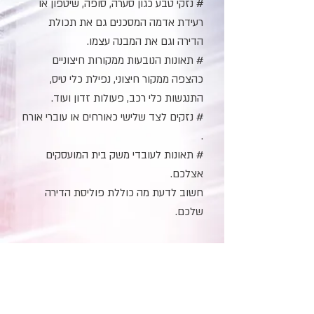
# נזקי טבע כגון סערה, סופה, שיטפון או
רעידת אדמה המסכנים גם את תכולת
הדירה וגם את המבנה עצמו.
# תאונות הנובעות ממקורות חיצוניים
כהצפה ממקור חיצוני, נפילת כלי טיס,
התנגשות כלי רכב, פעולות זדון ועוד.
# נזקים לצד שלישי כאורחים או עוברי אורח
.
# תאונות לעובדי משק בית המועסקים
אצלכם.
חשוב לדעת מה כוללת פוליסת הדירה
שלכם.
טיפ קטן מאיתנו-
אם אתם שוכרים דירה בדקו את חוזה
השכירות שלכם, אם אתם פטורים מתביעות
שיבוב או מחויבים לביטוח מבנה.