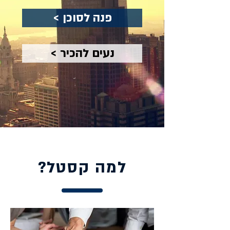
< פנה לסוכן
< נעים להכיר
דיר
ה
למה קסטל?